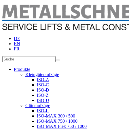
DE
EN
FR
Produkte
Kleingüteraufzüge
ISO-A
ISO-C
ISO-D
ISO-Z
ISO-U
Güteraufzüge
ISO-L
ISO-MAX 300 / 500
ISO-MAX 750 / 1000
ISO-MAX Flex 750 / 1000