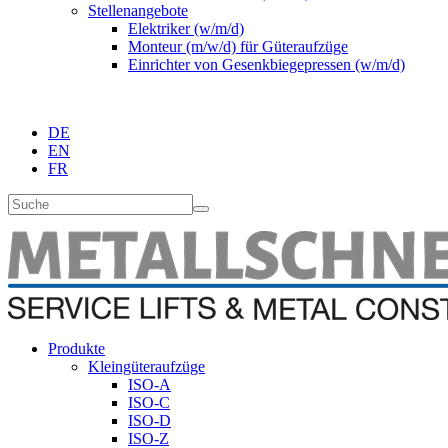
Stellenangebote
Elektriker (w/m/d)
Monteur (m/w/d) für Güteraufzüge
Einrichter von Gesenkbiegepressen (w/m/d)
DE
EN
FR
Produkte
Kleingüteraufzüge
ISO-A
ISO-C
ISO-D
ISO-Z