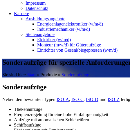
Impressum
Datenschutz
Karriere
Ausbildungsangebote
Energieanlagenelektroniker (w/m/d)
Industriemechaniker (w/m/d)
Stellenangebote
Elektriker (w/m/d)
Monteur (m/w/d) für Güteraufzüge
Einrichter von Gesenkbiegepressen (w/m/d)
Sonderaufzüge für spezielle Anforderunge
Sie sind hier:
Start
»
Produkte
»
Sonderaufzüge
Sonderaufzüge
Neben den bewährten Typen
ISO-A
,
ISO-C
,
ISO-D
und
ISO-Z
ferti
Thekenaufzüge
Frequenzregelung für eine hohe Einfahrgenauigkeit
Aufzüge mit automatischen Schiebetüren
Schiffsaufzüge