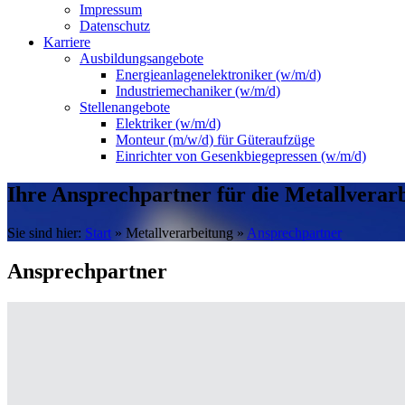
Impressum
Datenschutz
Karriere
Ausbildungsangebote
Energieanlagenelektroniker (w/m/d)
Industriemechaniker (w/m/d)
Stellenangebote
Elektriker (w/m/d)
Monteur (m/w/d) für Güteraufzüge
Einrichter von Gesenkbiegepressen (w/m/d)
Ihre Ansprechpartner für die Metallverar
Sie sind hier:
Start
»
Metallverarbeitung
»
Ansprechpartner
Ansprechpartner