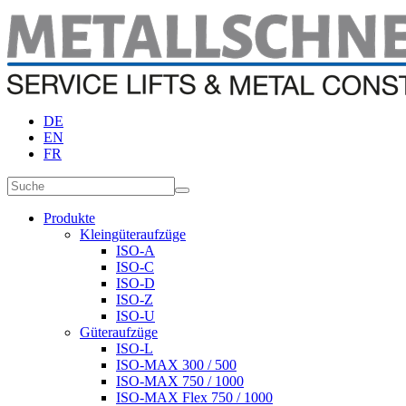
DE
EN
FR
Produkte
Kleingüteraufzüge
ISO-A
ISO-C
ISO-D
ISO-Z
ISO-U
Güteraufzüge
ISO-L
ISO-MAX 300 / 500
ISO-MAX 750 / 1000
ISO-MAX Flex 750 / 1000