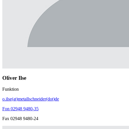
Oliver Ilse
Funktion
o.ilse(at)metallschneider(dot)de
Fon 02948 9480-35
Fax 02948 9480-24