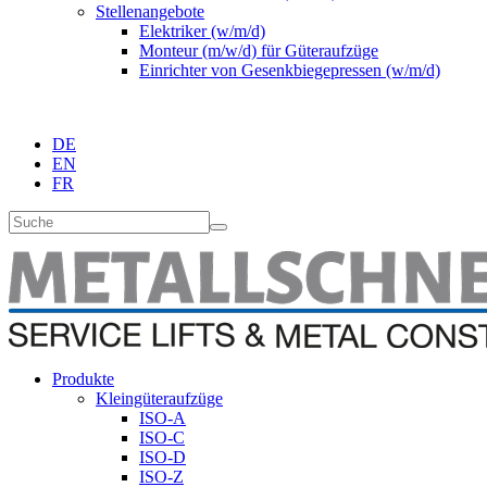
Stellenangebote
Elektriker (w/m/d)
Monteur (m/w/d) für Güteraufzüge
Einrichter von Gesenkbiegepressen (w/m/d)
DE
EN
FR
Produkte
Kleingüteraufzüge
ISO-A
ISO-C
ISO-D
ISO-Z