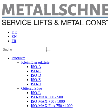
DE
EN
FR
Produkte
Kleingüteraufzüge
ISO-A
ISO-C
ISO-D
ISO-Z
ISO-U
Güteraufzüge
ISO-L
ISO-MAX 300 / 500
ISO-MAX 750 / 1000
ISO-MAX Flex 750 / 1000