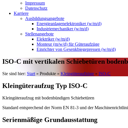
Impressum
Datenschutz
Karriere
Ausbildungsangebote
Energieanlagenelektroniker (w/m/d)
Industriemechaniker (w/m/d)
Stellenangebote
Elektriker (w/m/d)
Monteur (m/w/d) für Güteraufzüge
Einrichter von Gesenkbiegepressen (w/m/d)
ISO-C mit vertikalen Schiebetüren boden
Sie sind hier:
Start
»
Produkte
»
Kleingüteraufzüge
»
ISO-C
Kleingüteraufzug Typ ISO-C
Kleingüteraufzug mit bodenbündigen Schiebetüren
Standard entsprechend der Norm EN 81-3 und der Maschinenrichtlin
Serienmäßige Grundausstattung