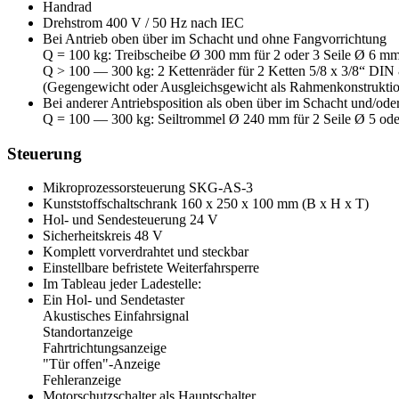
Handrad
Drehstrom 400 V / 50 Hz nach IEC
Bei Antrieb oben über im Schacht und ohne Fangvorrichtung
Q = 100 kg: Treibscheibe Ø 300 mm für 2 oder 3 Seile Ø 6 m
Q > 100 — 300 kg: 2 Kettenräder für 2 Ketten 5/8 x 3/8“ DIN
(Gegengewicht oder Ausgleichsgewicht als Rahmenkonstruktion 
Bei anderer Antriebsposition als oben über im Schacht und/ode
Q = 100 — 300 kg: Seiltrommel Ø 240 mm für 2 Seile Ø 5 od
Steuerung
Mikroprozessorsteuerung SKG-AS-3
Kunststoffschaltschrank 160 x 250 x 100 mm (B x H x T)
Hol- und Sendesteuerung 24 V
Sicherheitskreis 48 V
Komplett vorverdrahtet und steckbar
Einstellbare befristete Weiterfahrsperre
Im Tableau jeder Ladestelle:
Ein Hol- und Sendetaster
Akustisches Einfahrsignal
Standortanzeige
Fahrtrichtungsanzeige
"Tür offen"-Anzeige
Fehleranzeige
Motorschutzschalter als Hauptschalter