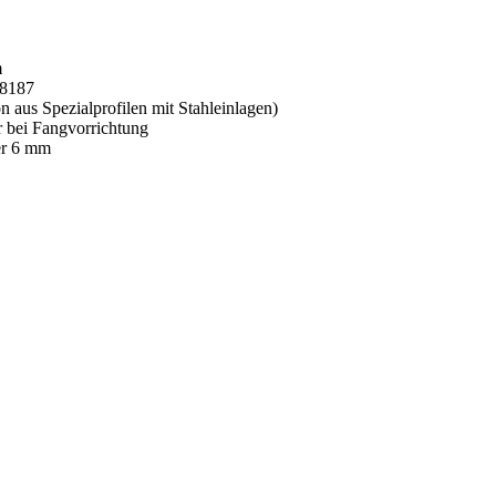
m
 8187
aus Spezialprofilen mit Stahleinlagen)
r bei Fangvorrichtung
er 6 mm