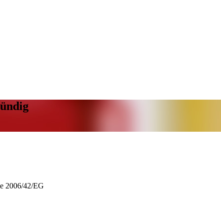
bündig
ie 2006/42/EG