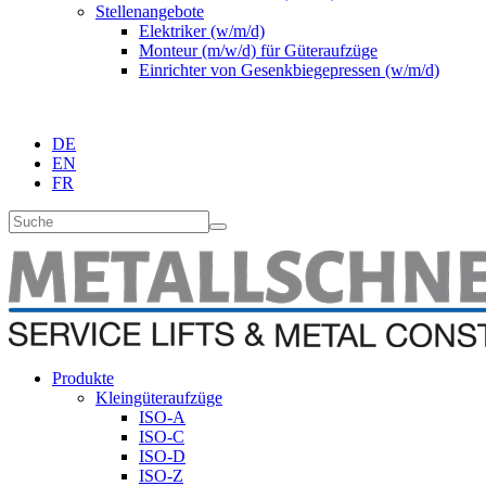
Stellenangebote
Elektriker (w/m/d)
Monteur (m/w/d) für Güteraufzüge
Einrichter von Gesenkbiegepressen (w/m/d)
DE
EN
FR
Produkte
Kleingüteraufzüge
ISO-A
ISO-C
ISO-D
ISO-Z