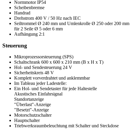
Normmotor IP54
Scheibenbremse
Handrad
Drehstrom 400 V / 50 Hz nach IEC
Seiltrommel Ø 240 mm und Umlenkrolle Ø 250 oder 200 mm
für 2 Seile Ø 5 oder 6 mm
Aufhängung 2:1
Steuerung
Mikroprozessorsteuerung (SPS)
Schaltschrank 600 x 600 x 210 mm (B x H x T)
Hol- und Sendesteuerung 24 V
Sicherheitskreis 48 V
Komplett vorverdrahtet und anklemmbar
Im Tableau jeder Ladestelle:
Ein Hol- und Sendetaster für jede Haltestelle
Akustisches Einfahrsignal
Standortanzeige
"Überlast"-Anzeige
"Besetzt"-Anzeige
Motorschutzschalter
Hauptschalter
Triebwerksraumbeleuchtung mit Schalter und Steckdose