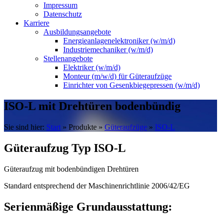
Impressum
Datenschutz
Karriere
Ausbildungsangebote
Energieanlagenelektroniker (w/m/d)
Industriemechaniker (w/m/d)
Stellenangebote
Elektriker (w/m/d)
Monteur (m/w/d) für Güteraufzüge
Einrichter von Gesenkbiegepressen (w/m/d)
ISO-L mit Drehtüren bodenbündig
Sie sind hier:
Start
»
Produkte
»
Güteraufzüge
»
ISO-L
Güteraufzug Typ ISO-L
Güteraufzug mit bodenbündigen Drehtüren
Standard entsprechend der Maschinenrichtlinie 2006/42/EG
Serienmäßige Grundausstattung: